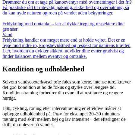
Drømmer du om at tage på kanoeventyr med overnatninger i det fri?
Få praktiske råd til rutevalg, pakning, sikkerhed og overnatning, så
du kan nyde naturen og roen på vandet uden bekymringer.
Fridykning med omtanke – lær at dykke trygt og respektere dine
grænser
Vand
Fridykning handler om meget mere end at holde vejret. Det er en
rejse mod indre ro, kropsbevidsthed og respekt for naturens kræfter.
Lær, hvordan du dykker sikkert, udvikler dine evner gradvist og
finder balancen mellem eventyr og omtanke.
Kondition og udholdenhed
Selvom vandscooterkørsel ofte føles som korte, intense ture, kræver
det god kondition at holde fokus og styrke over længere tid.
Konditionstræning forbedrer din evne til at restituere og reagere
hurtigt.
Løb, cykling, roning eller intervaltræning er effektive måder at
opbygge udholdenhed på. Prøv for eksempel 20–30 minutters
træning med skift mellem høj og lav intensitet – det efterligner de
skift, du oplever på vandet.