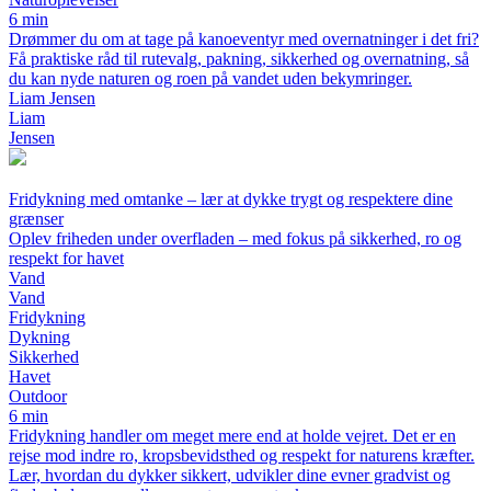
6 min
Drømmer du om at tage på kanoeventyr med overnatninger i det fri?
Få praktiske råd til rutevalg, pakning, sikkerhed og overnatning, så
du kan nyde naturen og roen på vandet uden bekymringer.
Liam Jensen
Liam
Jensen
Fridykning med omtanke – lær at dykke trygt og respektere dine
grænser
Oplev friheden under overfladen – med fokus på sikkerhed, ro og
respekt for havet
Vand
Vand
Fridykning
Dykning
Sikkerhed
Havet
Outdoor
6 min
Fridykning handler om meget mere end at holde vejret. Det er en
rejse mod indre ro, kropsbevidsthed og respekt for naturens kræfter.
Lær, hvordan du dykker sikkert, udvikler dine evner gradvist og