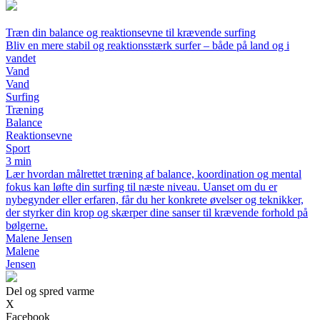
Træn din balance og reaktionsevne til krævende surfing
Bliv en mere stabil og reaktionsstærk surfer – både på land og i
vandet
Vand
Vand
Surfing
Træning
Balance
Reaktionsevne
Sport
3 min
Lær hvordan målrettet træning af balance, koordination og mental
fokus kan løfte din surfing til næste niveau. Uanset om du er
nybegynder eller erfaren, får du her konkrete øvelser og teknikker,
der styrker din krop og skærper dine sanser til krævende forhold på
bølgerne.
Malene Jensen
Malene
Jensen
Del og spred varme
X
Facebook