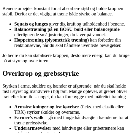
Benene arbejder konstant for at absorbere stød og holde kroppen
stabil. Derfor er det vigtigt at træne både styrke og balance.
Squats og lunges
giver dig kraft og udholdenhed i benene.
Balancetræning på en BOSU-bold eller balancepude
efterligner de små justeringer, du laver på vandet.
Hoppetræning (plyometrisk træning)
kan forbedre din
reaktionsevne, når du skal håndtere uventede bevægelser.
Jo bedre du kan stabilisere kroppen, desto mere energi kan du bruge
på at styre og nyde turen.
Overkrop og grebsstyrke
Styrken i arme, skuldre og hænder er afgørende, når du skal holde
fast i styret og manøvrere i høj fart. Mange oplever, at grebet bliver
træt efter kort tid – noget, du kan forebygge med målrettet træning.
Armstrækninger og trækøvelser
(f.eks. med elastik eller
TRX) styrker skuldre og overarme.
Farmer’s walk
– gå med tunge håndvægte i hænderne for at
træne grebsstyrke.
Underarmsøvelser
med håndvægte eller gribetrænere kan