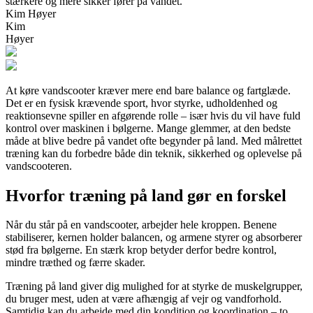
stærkere og mere sikker fører på vandet.
Kim Høyer
Kim
Høyer
At køre vandscooter kræver mere end bare balance og fartglæde.
Det er en fysisk krævende sport, hvor styrke, udholdenhed og
reaktionsevne spiller en afgørende rolle – især hvis du vil have fuld
kontrol over maskinen i bølgerne. Mange glemmer, at den bedste
måde at blive bedre på vandet ofte begynder på land. Med målrettet
træning kan du forbedre både din teknik, sikkerhed og oplevelse på
vandscooteren.
Hvorfor træning på land gør en forskel
Når du står på en vandscooter, arbejder hele kroppen. Benene
stabiliserer, kernen holder balancen, og armene styrer og absorberer
stød fra bølgerne. En stærk krop betyder derfor bedre kontrol,
mindre træthed og færre skader.
Træning på land giver dig mulighed for at styrke de muskelgrupper,
du bruger mest, uden at være afhængig af vejr og vandforhold.
Samtidig kan du arbejde med din kondition og koordination – to