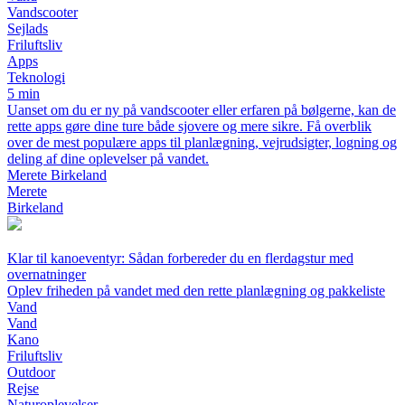
Vandscooter
Sejlads
Friluftsliv
Apps
Teknologi
5 min
Uanset om du er ny på vandscooter eller erfaren på bølgerne, kan de
rette apps gøre dine ture både sjovere og mere sikre. Få overblik
over de mest populære apps til planlægning, vejrudsigter, logning og
deling af dine oplevelser på vandet.
Merete Birkeland
Merete
Birkeland
Klar til kanoeventyr: Sådan forbereder du en flerdagstur med
overnatninger
Oplev friheden på vandet med den rette planlægning og pakkeliste
Vand
Vand
Kano
Friluftsliv
Outdoor
Rejse
Naturoplevelser