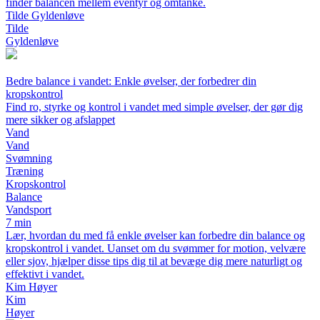
finder balancen mellem eventyr og omtanke.
Tilde Gyldenløve
Tilde
Gyldenløve
Bedre balance i vandet: Enkle øvelser, der forbedrer din
kropskontrol
Find ro, styrke og kontrol i vandet med simple øvelser, der gør dig
mere sikker og afslappet
Vand
Vand
Svømning
Træning
Kropskontrol
Balance
Vandsport
7 min
Lær, hvordan du med få enkle øvelser kan forbedre din balance og
kropskontrol i vandet. Uanset om du svømmer for motion, velvære
eller sjov, hjælper disse tips dig til at bevæge dig mere naturligt og
effektivt i vandet.
Kim Høyer
Kim
Høyer