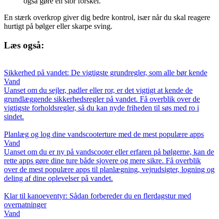
også gøre en stor forskel.
En stærk overkrop giver dig bedre kontrol, især når du skal reagere
hurtigt på bølger eller skarpe sving.
Læs også:
Sikkerhed på vandet: De vigtigste grundregler, som alle bør kende
Vand
Uanset om du sejler, padler eller ror, er det vigtigt at kende de
grundlæggende sikkerhedsregler på vandet. Få overblik over de
vigtigste forholdsregler, så du kan nyde friheden til søs med ro i
sindet.
Planlæg og log dine vandscooterture med de mest populære apps
Vand
Uanset om du er ny på vandscooter eller erfaren på bølgerne, kan de
rette apps gøre dine ture både sjovere og mere sikre. Få overblik
over de mest populære apps til planlægning, vejrudsigter, logning og
deling af dine oplevelser på vandet.
Klar til kanoeventyr: Sådan forbereder du en flerdagstur med
overnatninger
Vand