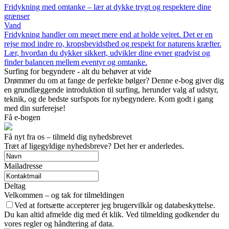
Fridykning med omtanke – lær at dykke trygt og respektere dine
grænser
Vand
Fridykning handler om meget mere end at holde vejret. Det er en
rejse mod indre ro, kropsbevidsthed og respekt for naturens kræfter.
Lær, hvordan du dykker sikkert, udvikler dine evner gradvist og
finder balancen mellem eventyr og omtanke.
Surfing for begyndere - alt du behøver at vide
Drømmer du om at fange de perfekte bølger? Denne e-bog giver dig
en grundlæggende introduktion til surfing, herunder valg af udstyr,
teknik, og de bedste surfspots for nybegyndere. Kom godt i gang
med din surferejse!
Få e-bogen
Få nyt fra os – tilmeld dig nyhedsbrevet
Træt af ligegyldige nyhedsbreve? Det her er anderledes.
Mailadresse
Deltag
Velkommen – og tak for tilmeldingen
Ved at fortsætte accepterer jeg brugervilkår og databeskyttelse.
Du kan altid afmelde dig med ét klik. Ved tilmelding godkender du
vores regler og håndtering af data.