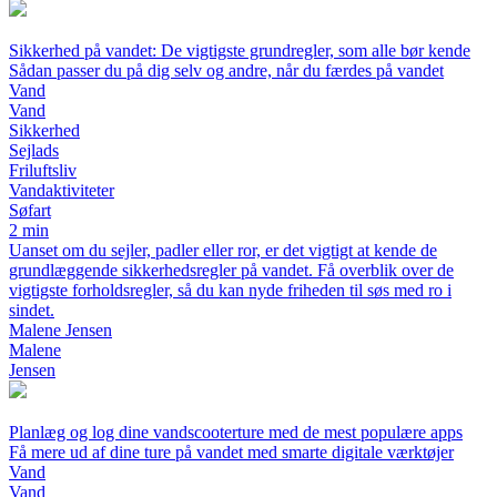
Sikkerhed på vandet: De vigtigste grundregler, som alle bør kende
Sådan passer du på dig selv og andre, når du færdes på vandet
Vand
Vand
Sikkerhed
Sejlads
Friluftsliv
Vandaktiviteter
Søfart
2 min
Uanset om du sejler, padler eller ror, er det vigtigt at kende de
grundlæggende sikkerhedsregler på vandet. Få overblik over de
vigtigste forholdsregler, så du kan nyde friheden til søs med ro i
sindet.
Malene Jensen
Malene
Jensen
Planlæg og log dine vandscooterture med de mest populære apps
Få mere ud af dine ture på vandet med smarte digitale værktøjer
Vand
Vand