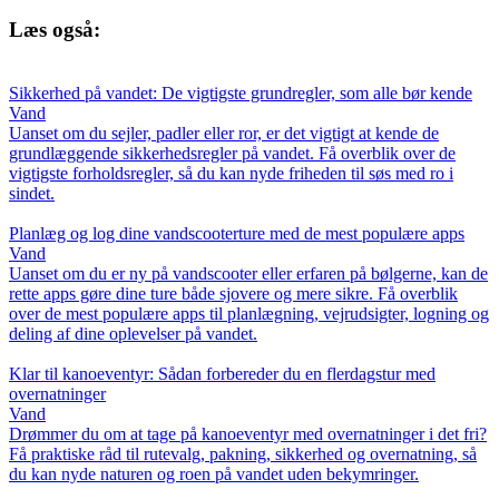
Læs også:
Sikkerhed på vandet: De vigtigste grundregler, som alle bør kende
Vand
Uanset om du sejler, padler eller ror, er det vigtigt at kende de
grundlæggende sikkerhedsregler på vandet. Få overblik over de
vigtigste forholdsregler, så du kan nyde friheden til søs med ro i
sindet.
Planlæg og log dine vandscooterture med de mest populære apps
Vand
Uanset om du er ny på vandscooter eller erfaren på bølgerne, kan de
rette apps gøre dine ture både sjovere og mere sikre. Få overblik
over de mest populære apps til planlægning, vejrudsigter, logning og
deling af dine oplevelser på vandet.
Klar til kanoeventyr: Sådan forbereder du en flerdagstur med
overnatninger
Vand
Drømmer du om at tage på kanoeventyr med overnatninger i det fri?
Få praktiske råd til rutevalg, pakning, sikkerhed og overnatning, så
du kan nyde naturen og roen på vandet uden bekymringer.