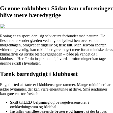
Grønne roklubber: Sådan kan roforeninger
blive mere bæredygtige
Roning er en sport, der i sig selv er tæt forbundet med naturen. De
fleste roere kender glæden ved at glide lydløst hen over vandet i
morgentågen, omgivet af fugleliv og frisk luft. Men selvom sporten
virker miljøvenlig, kan roklubber gøre meget mere for at mindske deres
klimaaftryk og styrke bæredygtigheden – både på vandet og i
klubhuset. Her får du inspiration til, hvordan roforeninger kan tage
grønne skridt i hverdagen.
Tænk bæredygtigt i klubhuset
Et godt sted at starte er i klubbens egne rammer. Mange roklubber har
ældre bygninger, der kan være energitunge at drive. Små ændringer
kan gøre en stor forskel:
Skift til LED-belysning
og bevægelsessensorer i
omklædningsrum og bådehal.
Installer vandbesparende brusere og haner
, så der bruges