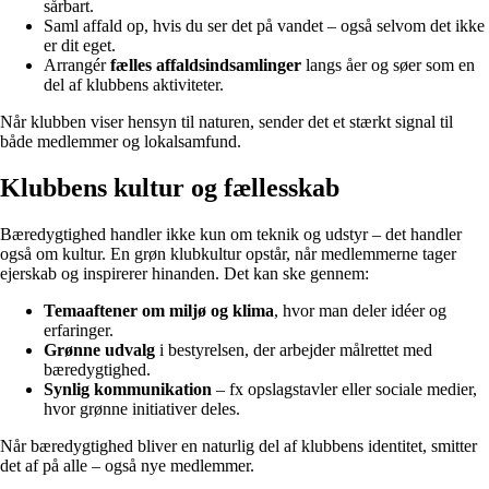
sårbart.
Saml affald op, hvis du ser det på vandet – også selvom det ikke
er dit eget.
Arrangér
fælles affaldsindsamlinger
langs åer og søer som en
del af klubbens aktiviteter.
Når klubben viser hensyn til naturen, sender det et stærkt signal til
både medlemmer og lokalsamfund.
Klubbens kultur og fællesskab
Bæredygtighed handler ikke kun om teknik og udstyr – det handler
også om kultur. En grøn klubkultur opstår, når medlemmerne tager
ejerskab og inspirerer hinanden. Det kan ske gennem:
Temaaftener om miljø og klima
, hvor man deler idéer og
erfaringer.
Grønne udvalg
i bestyrelsen, der arbejder målrettet med
bæredygtighed.
Synlig kommunikation
– fx opslagstavler eller sociale medier,
hvor grønne initiativer deles.
Når bæredygtighed bliver en naturlig del af klubbens identitet, smitter
det af på alle – også nye medlemmer.