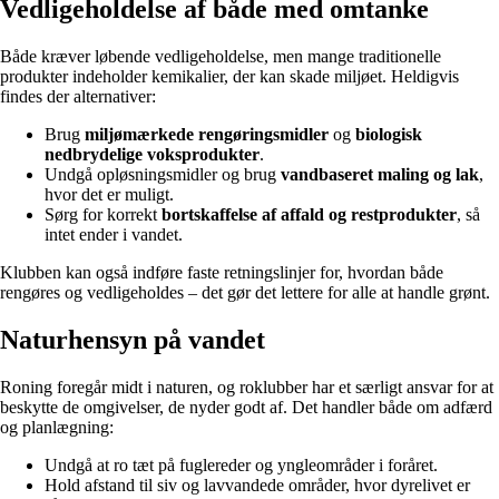
Vedligeholdelse af både med omtanke
Både kræver løbende vedligeholdelse, men mange traditionelle
produkter indeholder kemikalier, der kan skade miljøet. Heldigvis
findes der alternativer:
Brug
miljømærkede rengøringsmidler
og
biologisk
nedbrydelige voksprodukter
.
Undgå opløsningsmidler og brug
vandbaseret maling og lak
,
hvor det er muligt.
Sørg for korrekt
bortskaffelse af affald og restprodukter
, så
intet ender i vandet.
Klubben kan også indføre faste retningslinjer for, hvordan både
rengøres og vedligeholdes – det gør det lettere for alle at handle grønt.
Naturhensyn på vandet
Roning foregår midt i naturen, og roklubber har et særligt ansvar for at
beskytte de omgivelser, de nyder godt af. Det handler både om adfærd
og planlægning:
Undgå at ro tæt på fuglereder og yngleområder i foråret.
Hold afstand til siv og lavvandede områder, hvor dyrelivet er