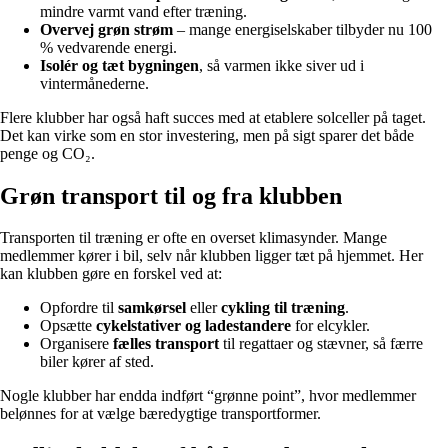
mindre varmt vand efter træning.
Overvej grøn strøm
– mange energiselskaber tilbyder nu 100
% vedvarende energi.
Isolér og tæt bygningen
, så varmen ikke siver ud i
vintermånederne.
Flere klubber har også haft succes med at etablere solceller på taget.
Det kan virke som en stor investering, men på sigt sparer det både
penge og CO₂.
Grøn transport til og fra klubben
Transporten til træning er ofte en overset klimasynder. Mange
medlemmer kører i bil, selv når klubben ligger tæt på hjemmet. Her
kan klubben gøre en forskel ved at:
Opfordre til
samkørsel
eller
cykling til træning
.
Opsætte
cykelstativer og ladestandere
for elcykler.
Organisere
fælles transport
til regattaer og stævner, så færre
biler kører af sted.
Nogle klubber har endda indført “grønne point”, hvor medlemmer
belønnes for at vælge bæredygtige transportformer.