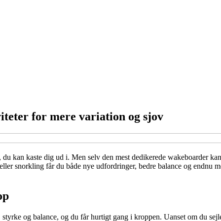
eter for mere variation og sjov
r, du kan kaste dig ud i. Men selv den mest dedikerede wakeboarder kan
ler snorkling får du både nye udfordringer, bedre balance og endnu mer
op
tyrke og balance, og du får hurtigt gang i kroppen. Uanset om du sejler 