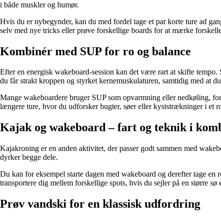
i både muskler og humør.
Hvis du er nybegynder, kan du med fordel tage et par korte ture ad gang
selv med nye tricks eller prøve forskellige boards for at mærke forskellen 
Kombinér med SUP for ro og balance
Efter en energisk wakeboard-session kan det være rart at skifte tempo.
du får strakt kroppen og styrket kernemuskulaturen, samtidig med at d
Mange wakeboardere bruger SUP som opvarmning eller nedkøling, fordi
længere ture, hvor du udforsker bugter, søer eller kyststrækninger i et r
Kajak og wakeboard – fart og teknik i kom
Kajakroning er en anden aktivitet, der passer godt sammen med wakeb
dyrker begge dele.
Du kan for eksempel starte dagen med wakeboard og derefter tage en rol
transportere dig mellem forskellige spots, hvis du sejler på en større sø e
Prøv vandski for en klassisk udfordring