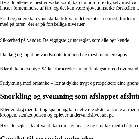
Hvis du allerede mestrer wakeboard, kan du udfordre dig selv med van
lineær fornemmelse af fart, og det kan være sjovt at mærke forskellen i
For begyndere kan vandski faktisk være lettere at starte med, fordi du 
med på turen, der er på forskellige niveauer.
Sikkerhed på vandet: De vigtigste grundregler, som alle bør kende
Planlæg og log dine vandscooterture med de mest populære apps
Klar til kanoeventyr: Sådan forbereder du en flerdagstur med overnatn
Fridykning med omtanke – lær at dykke trygt og respektere dine græns
Snorkling og svømning som afslappet afslut
Efter en dag med fart og spænding kan det være skønt at slutte af med 
kroppen, sænket pulsen og oplever undervandslivet tæt på.
Hvis du sejler i klart vand, kan du tage maske og snorkel med i båden
Gør det til en social oplevelse