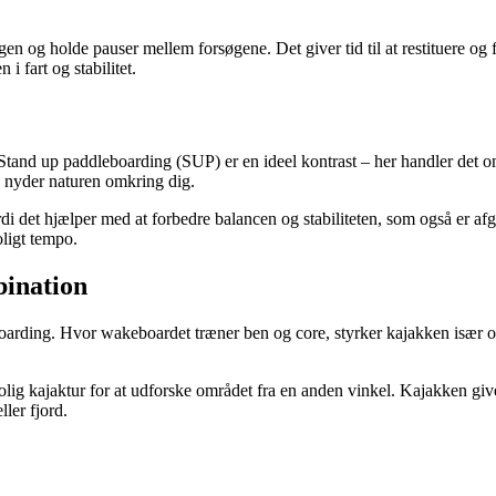
en og holde pauser mellem forsøgene. Det giver tid til at restituere og
i fart og stabilitet.
 Stand up paddleboarding (SUP) er en ideel kontrast – her handler det 
u nyder naturen omkring dig.
 det hjælper med at forbedre balancen og stabiliteten, som også er 
oligt tempo.
bination
oarding. Hvor wakeboardet træner ben og core, styrker kajakken især 
ig kajaktur for at udforske området fra en anden vinkel. Kajakken give
ller fjord.