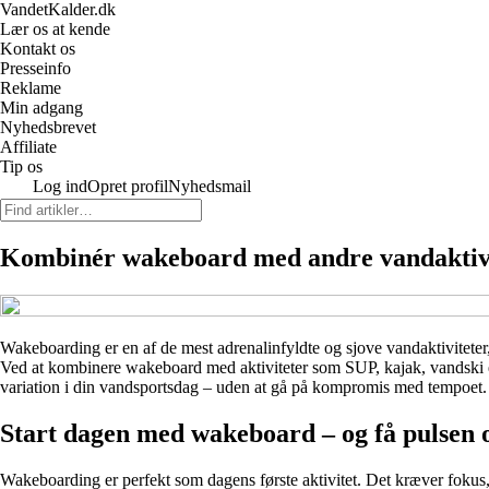
VandetKalder.dk
Lær os at kende
Kontakt os
Presseinfo
Reklame
Min adgang
Nyhedsbrevet
Affiliate
Tip os
Log ind
Opret profil
Nyhedsmail
Kombinér wakeboard med andre vandaktivit
Wakeboarding er en af de mest adrenalinfyldte og sjove vandaktivitete
Ved at kombinere wakeboard med aktiviteter som SUP, kajak, vandski el
variation i din vandsportsdag – uden at gå på kompromis med tempoet.
Start dagen med wakeboard – og få pulsen 
Wakeboarding er perfekt som dagens første aktivitet. Det kræver fokus, s