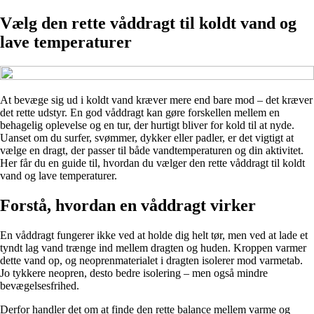
Vælg den rette våddragt til koldt vand og
lave temperaturer
At bevæge sig ud i koldt vand kræver mere end bare mod – det kræver
det rette udstyr. En god våddragt kan gøre forskellen mellem en
behagelig oplevelse og en tur, der hurtigt bliver for kold til at nyde.
Uanset om du surfer, svømmer, dykker eller padler, er det vigtigt at
vælge en dragt, der passer til både vandtemperaturen og din aktivitet.
Her får du en guide til, hvordan du vælger den rette våddragt til koldt
vand og lave temperaturer.
Forstå, hvordan en våddragt virker
En våddragt fungerer ikke ved at holde dig helt tør, men ved at lade et
tyndt lag vand trænge ind mellem dragten og huden. Kroppen varmer
dette vand op, og neoprenmaterialet i dragten isolerer mod varmetab.
Jo tykkere neopren, desto bedre isolering – men også mindre
bevægelsesfrihed.
Derfor handler det om at finde den rette balance mellem varme og