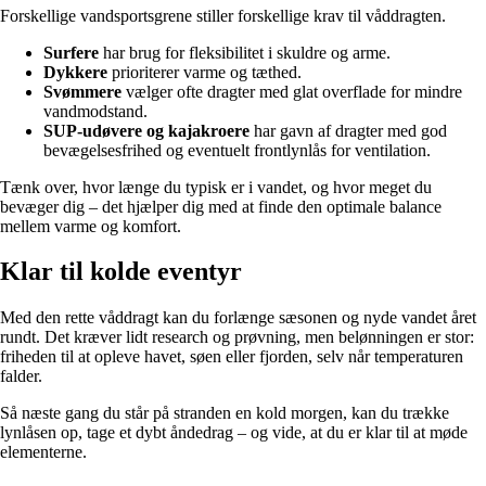
Forskellige vandsportsgrene stiller forskellige krav til våddragten.
Surfere
har brug for fleksibilitet i skuldre og arme.
Dykkere
prioriterer varme og tæthed.
Svømmere
vælger ofte dragter med glat overflade for mindre
vandmodstand.
SUP-udøvere og kajakroere
har gavn af dragter med god
bevægelsesfrihed og eventuelt frontlynlås for ventilation.
Tænk over, hvor længe du typisk er i vandet, og hvor meget du
bevæger dig – det hjælper dig med at finde den optimale balance
mellem varme og komfort.
Klar til kolde eventyr
Med den rette våddragt kan du forlænge sæsonen og nyde vandet året
rundt. Det kræver lidt research og prøvning, men belønningen er stor:
friheden til at opleve havet, søen eller fjorden, selv når temperaturen
falder.
Så næste gang du står på stranden en kold morgen, kan du trække
lynlåsen op, tage et dybt åndedrag – og vide, at du er klar til at møde
elementerne.