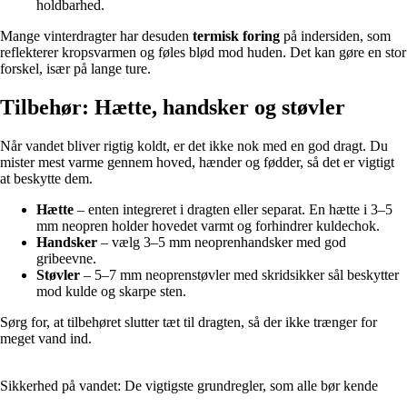
holdbarhed.
Mange vinterdragter har desuden
termisk foring
på indersiden, som
reflekterer kropsvarmen og føles blød mod huden. Det kan gøre en stor
forskel, især på lange ture.
Tilbehør: Hætte, handsker og støvler
Når vandet bliver rigtig koldt, er det ikke nok med en god dragt. Du
mister mest varme gennem hoved, hænder og fødder, så det er vigtigt
at beskytte dem.
Hætte
– enten integreret i dragten eller separat. En hætte i 3–5
mm neopren holder hovedet varmt og forhindrer kuldechok.
Handsker
– vælg 3–5 mm neoprenhandsker med god
gribeevne.
Støvler
– 5–7 mm neoprenstøvler med skridsikker sål beskytter
mod kulde og skarpe sten.
Sørg for, at tilbehøret slutter tæt til dragten, så der ikke trænger for
meget vand ind.
Sikkerhed på vandet: De vigtigste grundregler, som alle bør kende