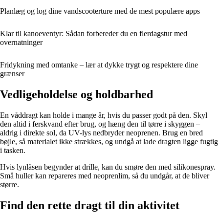
Planlæg og log dine vandscooterture med de mest populære apps
Klar til kanoeventyr: Sådan forbereder du en flerdagstur med
overnatninger
Fridykning med omtanke – lær at dykke trygt og respektere dine
grænser
Vedligeholdelse og holdbarhed
En våddragt kan holde i mange år, hvis du passer godt på den. Skyl
den altid i ferskvand efter brug, og hæng den til tørre i skyggen –
aldrig i direkte sol, da UV-lys nedbryder neoprenen. Brug en bred
bøjle, så materialet ikke strækkes, og undgå at lade dragten ligge fugtig
i tasken.
Hvis lynlåsen begynder at drille, kan du smøre den med silikonespray.
Små huller kan repareres med neoprenlim, så du undgår, at de bliver
større.
Find den rette dragt til din aktivitet