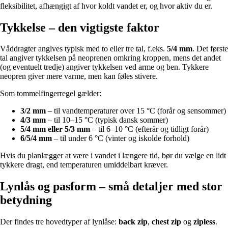
fleksibilitet, afhængigt af hvor koldt vandet er, og hvor aktiv du er.
Tykkelse – den vigtigste faktor
Våddragter angives typisk med to eller tre tal, f.eks.
5/4 mm
. Det første
tal angiver tykkelsen på neoprenen omkring kroppen, mens det andet
(og eventuelt tredje) angiver tykkelsen ved arme og ben. Tykkere
neopren giver mere varme, men kan føles stivere.
Som tommelfingerregel gælder:
3/2 mm
– til vandtemperaturer over 15 °C (forår og sensommer)
4/3 mm
– til 10–15 °C (typisk dansk sommer)
5/4 mm eller 5/3 mm
– til 6–10 °C (efterår og tidligt forår)
6/5/4 mm
– til under 6 °C (vinter og iskolde forhold)
Hvis du planlægger at være i vandet i længere tid, bør du vælge en lidt
tykkere dragt, end temperaturen umiddelbart kræver.
Lynlås og pasform – små detaljer med stor
betydning
Der findes tre hovedtyper af lynlåse:
back zip
,
chest zip
og
zipless
.