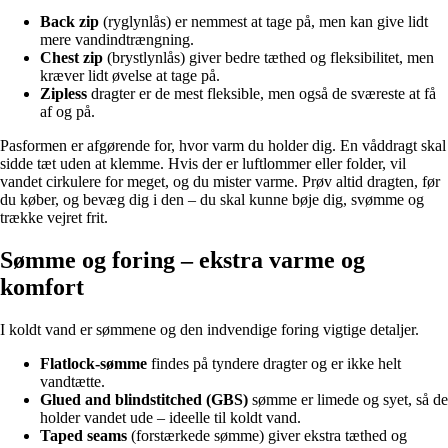
Back zip
(ryglynlås) er nemmest at tage på, men kan give lidt
mere vandindtrængning.
Chest zip
(brystlynlås) giver bedre tæthed og fleksibilitet, men
kræver lidt øvelse at tage på.
Zipless
dragter er de mest fleksible, men også de sværeste at få
af og på.
Pasformen er afgørende for, hvor varm du holder dig. En våddragt skal
sidde tæt uden at klemme. Hvis der er luftlommer eller folder, vil
vandet cirkulere for meget, og du mister varme. Prøv altid dragten, før
du køber, og bevæg dig i den – du skal kunne bøje dig, svømme og
trække vejret frit.
Sømme og foring – ekstra varme og
komfort
I koldt vand er sømmene og den indvendige foring vigtige detaljer.
Flatlock-sømme
findes på tyndere dragter og er ikke helt
vandtætte.
Glued and blindstitched (GBS)
sømme er limede og syet, så de
holder vandet ude – ideelle til koldt vand.
Taped seams
(forstærkede sømme) giver ekstra tæthed og